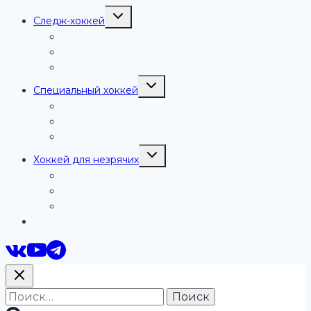
Переключить
Следж-хоккей
дочернее
меню
Команды
Тренеры
Истории успеха
Переключить
Специальный хоккей
дочернее
меню
Команды
Тренеры
Истории успеха
Переключить
Хоккей для незрячих
дочернее
меню
Команды
Тренеры
Истории успеха
Следж-хоккей на роликах
Найти: