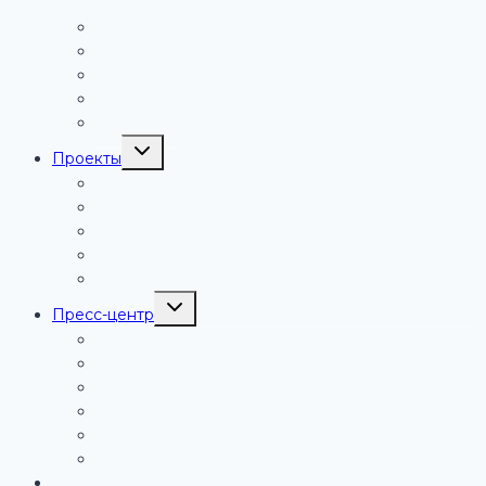
лига
Молодежная сборная
Hockey Family Camp
«Увлекательный мир профессий»
Мобильное приложение
Календарь
Переключить
Проекты
дочернее
меню
Акции
Фотопроекты
Художественная литература
Школа спортивной журналистики
Конкурсы
Переключить
Пресс-центр
дочернее
меню
Новости
Фото
Видео
СМИ о нас
Логотип
Гимн
Контакты