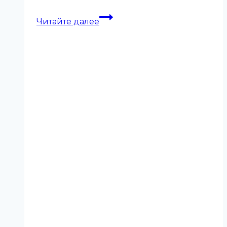
«Непросто
Читайте далее
—
не
значит
невозможно»