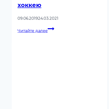
хоккею
09.06.2019
24.03.2021
Первый
Читайте далее
в
России
мастер-
класс
по
специальному
хоккею