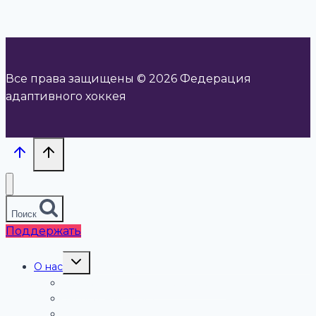
Все права защищены © 2026 Федерация
адаптивного хоккея
Поиск
Поддержать
Переключить
О нас
дочернее
меню
Федерация адаптивного хоккея
Экспертный совет
Партнёры