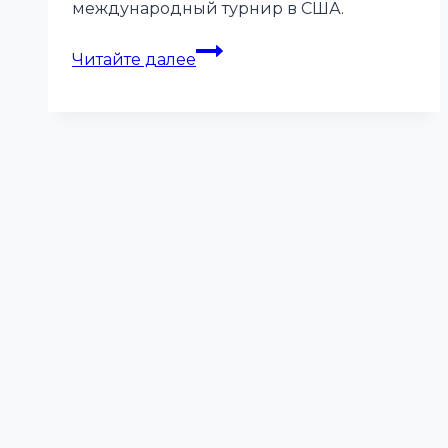
международный турнир в США.
Интенсив
Читайте далее
детской
сборной
России
по
следж-
хоккею