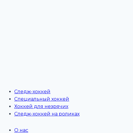
в
новую
московскую
команду
Следж-хоккей
Специальный хоккей
Хоккей для незрячих
Следж-хоккей на роликах
О нас