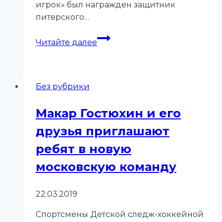
игрок» был награжден защитник
питерского…
Миллион
Читайте далее
на
добрые
дела
Без рубрики
Макар Гостюхин и его
друзья приглашают
ребят в новую
московскую команду
22.03.2019
Спортсмены Детской следж-хоккейной