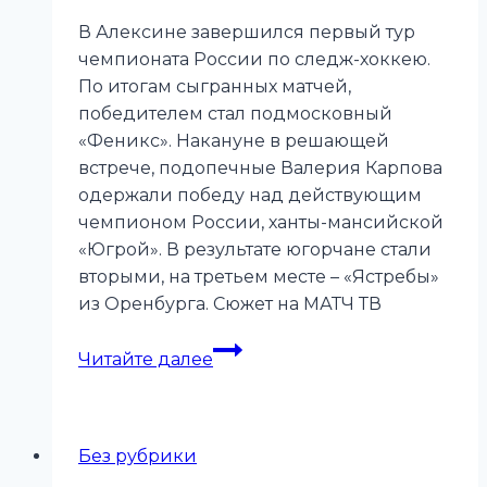
В Алексине завершился первый тур
чемпионата России по следж-хоккею.
По итогам сыгранных матчей,
победителем стал подмосковный
«Феникс». Накануне в решающей
встрече, подопечные Валерия Карпова
одержали победу над действующим
чемпионом России, ханты-мансийской
«Югрой». В результате югорчане стали
вторыми, на третьем месте – «Ястребы»
из Оренбурга. Сюжет на МАТЧ ТВ
СХК
Читайте далее
«Феникс»
—
победитель
Без рубрики
I
тура