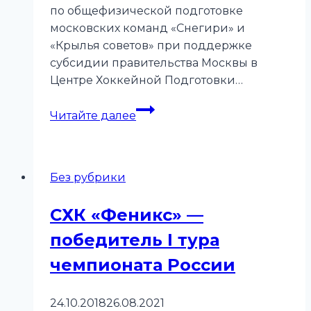
по общефизической подготовке
московских команд «Снегири» и
«Крылья советов» при поддержке
субсидии правительства Москвы в
Центре Хоккейной Подготовки…
Центр
Читайте далее
Хоккейной
Подготовки
RUSSIAHOCKEY
Без рубрики
принимает
юных
СХК «Феникс» —
следж-
хоккеистов
победитель I тура
чемпионата России
24.10.2018
26.08.2021