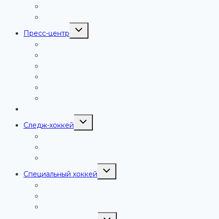
Школа спортивной журналистики
Конкурсы
Переключить
Пресс-центр
дочернее
меню
Новости
Фото
Видео
СМИ о нас
Логотип
Гимн
Контакты
Переключить
Следж-хоккей
дочернее
меню
Команды
Тренеры
Истории успеха
Переключить
Специальный хоккей
дочернее
меню
Команды
Тренеры
Истории успеха
Переключить