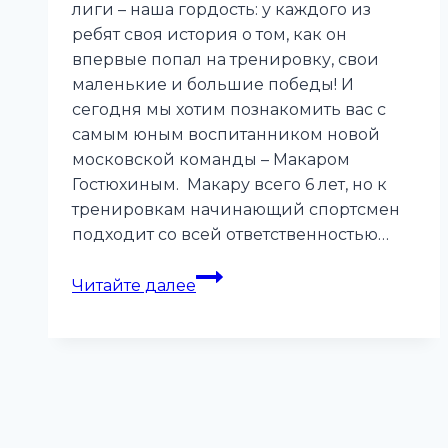
лиги – наша гордость: у каждого из
ребят своя история о том, как он
впервые попал на тренировку, свои
маленькие и большие победы! И
сегодня мы хотим познакомить вас с
самым юным воспитанником новой
московской команды – Макаром
Гостюхиным. Макару всего 6 лет, но к
тренировкам начинающий спортсмен
подходит со всей ответственностью…
Макар
Читайте далее
Гостюхин
и
его
друзья
приглашают
ребят