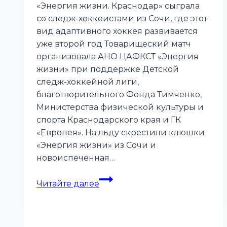
«Энергия жизни. Краснодар» сыграла
со следж-хоккеистами из Сочи, где этот
вид адаптивного хоккея развивается
уже второй год Товарищеский матч
организовала АНО ЦАФКСТ «Энергия
жизни» при поддержке Детской
следж-хоккейной лиги,
благотворительного Фонда Тимченко,
Министерства физической культуры и
спорта Краснодарского края и ГК
«Европея». На льду скрестили клюшки
«Энергия жизни» из Сочи и
новоиспеченная…
В
Читайте далее
Краснодаре
состоялся
первый