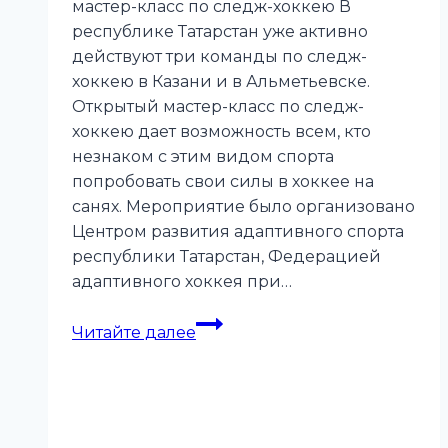
мастер-класс по следж-хоккею В
республике Татарстан уже активно
действуют три команды по следж-
хоккею в Казани и в Альметьевске.
Открытый мастер-класс по следж-
хоккею дает возможность всем, кто
незнаком с этим видом спорта
попробовать свои силы в хоккее на
санях. Мероприятие было организовано
Центром развития адаптивного спорта
республики Татарстан, Федерацией
адаптивного хоккея при…
Следж-
Читайте далее
хоккей
«приехал»
в
Нижнекамск