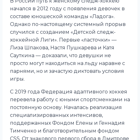
В России путь к женскому следж-хоккею
начался в 2012 году с появления девочек в
составе юношеской команды «Ладога».
Однако по-настоящему системный прорыв
случился с созданием «Детской следж-
хоккейной Лиги». Первые «ласточки» —
Лиза Шпакова, Настя Пушкарева и Катя
Сауткина — доказали, что девушки не
просто могут находиться на льду наравне с
парнями, но и зачастую диктовать условия
игры.
С 2019 года Федерация адаптивного хоккея
перевела работу с юными спортсменками на
постоянную основу. Началась реализация
специализированных интенсивов,
поддержанных Фондом Елены и Геннадия
Тимченко и благотворительным фондом
CSS. От знакового первого сбора в Дмитрове