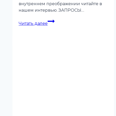
внутреннем преображении читайте в
нашем интервью. ЗАПРОСЫ…
Дмитрий
Читать далее
Дронов:
«Мы
создаем
команды,
чтобы
подарить
местным
жителям
радость»