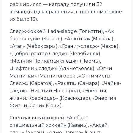
расширился — награду получили 32
команды (для сравнения, в прошлом сезоне
их было 13).
Следж-хоккей: Lada-sledge (Тольятти), «Ак
барс следж» (Казань), «Арктика» (Москва),
«Атал» (Чебоксары), «Гранит-следж» (Чехов),
«ДоброТрактор Следж» (Челябинск),
«Молния Прикамья следж» (Пермь),
«Нефтяник следж» (Альметьевск), «Огни
Магнитки» (Магнитогорск), «Оптимисты
Следж» (Саратов), «Ракета» (Самара), «Чайка-
следж» (Нижний Новгород), «Энергия
жизни. Краснодар» (Краснодар), «Энергия
Жизни. Сочи» (Сочи).
Специальный хоккей: «Ак барс
специальный хоккей» (Казань), «Аксай
спец» (Аксай), «Алые Паруса» (Санкт-