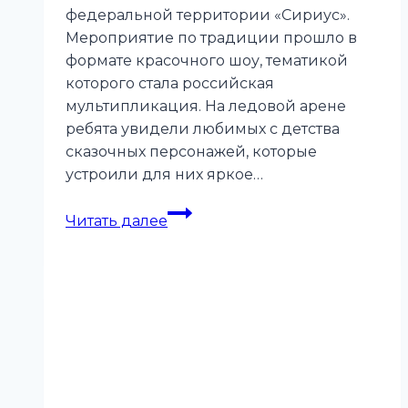
федеральной территории «Сириус».
Мероприятие по традиции прошло в
формате красочного шоу, тематикой
которого стала российская
мультипликация. На ледовой арене
ребята увидели любимых с детства
сказочных персонажей, которые
устроили для них яркое…
Открытие
Читать далее
V
Всероссийского
Фестиваля
адаптивного
хоккея