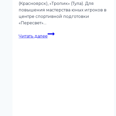
(Красноярск), «Тропик» (Тула). Для
повышения мастерства юных игроков в
центре спортивной подготовки
«Пересвет»…
Детская
Читать далее
сборная
провела
первый
учебно-
тренировочный
сбор