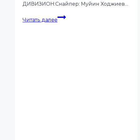
ДИВИЗИОН:Снайпер: Муйин Ходжиев…
Лучшие
Читать далее
игроки
Международного
Фестиваля
адаптивного
хоккея